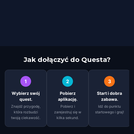
Jak dołączyć do Questa?
1
2
3
Wybierz swój
Pobierz
Start i dobra
quest.
aplikację.
zabawa.
Znajdź przygodę,
Pobierz i
Idź do punktu
która rozbudzi
zarejestruj się w
startowego i graj!
twoją ciekawość.
kilka sekund.