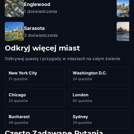
Englewood
1
doświadczenia
Sarasota
3
doświadczenia
Odkryj więcej miast
Odkrywaj questy i przygody w miastach na całym świecie
New York City
Washington D.C.
51 questów
24 questów
Chicago
London
22 questów
60 questów
Bucharest
Sydney
48 questów
29 questów
Często Zadawane Pytania