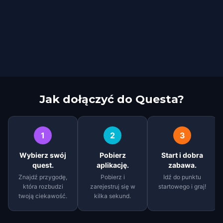
Jak dołączyć do Questa?
1
2
3
Wybierz swój
Pobierz
Start i dobra
quest.
aplikację.
zabawa.
Znajdź przygodę,
Pobierz i
Idź do punktu
która rozbudzi
zarejestruj się w
startowego i graj!
twoją ciekawość.
kilka sekund.