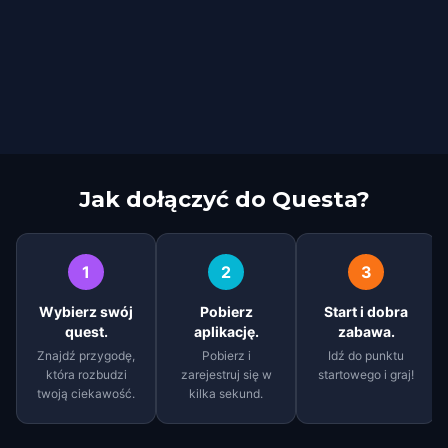
Jak dołączyć do Questa?
1
2
3
Wybierz swój
Pobierz
Start i dobra
quest.
aplikację.
zabawa.
Znajdź przygodę,
Pobierz i
Idź do punktu
która rozbudzi
zarejestruj się w
startowego i graj!
twoją ciekawość.
kilka sekund.