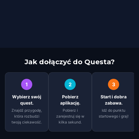
Jak dołączyć do Questa?
1
2
3
Wybierz swój
Pobierz
Start i dobra
quest.
aplikację.
zabawa.
Znajdź przygodę,
Pobierz i
Idź do punktu
która rozbudzi
zarejestruj się w
startowego i graj!
twoją ciekawość.
kilka sekund.