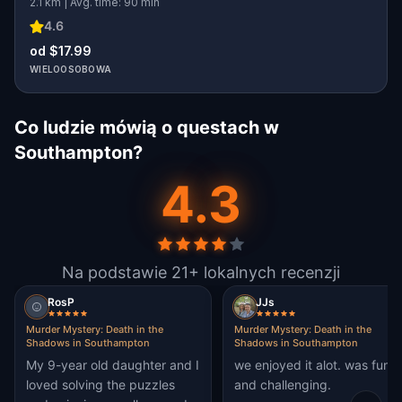
2.1 km | Avg. time: 90 min
4.6
od $17.99
WIELOOSOBOWA
Co ludzie mówią o questach w
Southampton?
4.3
Na podstawie 21+ lokalnych recenzji
RosP
JJs
Murder Mystery: Death in the
Murder Mystery: Death in the
Shadows in Southampton
Shadows in Southampton
My 9-year old daughter and I
we enjoyed it alot. was fun
loved solving the puzzles
and challenging.