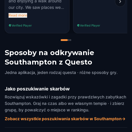
and enjoying a walk around
our city. We saw places we
never knew existed!
Read more
Verified Player
Verified Player
Sposoby na odkrywanie
Southampton z Questo
Jedna aplikacja, jeden rodzaj questa · różne sposoby gry.
Jako poszukiwanie skarbów
Rozwiązuj wskazówki i zagadki przy prawdziwych zabytkach
Southampton. Graj na czas albo we własnym tempie · i zbierz
grupę, by powalczyć o miejsce w rankingu.
Zobacz wszystkie poszukiwania skarbów w Southampton
→