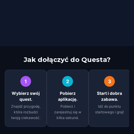
Jak dołączyć do Questa?
1
2
3
Wybierz swój
Pobierz
Start i dobra
quest.
aplikację.
zabawa.
Znajdź przygodę,
Pobierz i
Idź do punktu
która rozbudzi
zarejestruj się w
startowego i graj!
twoją ciekawość.
kilka sekund.