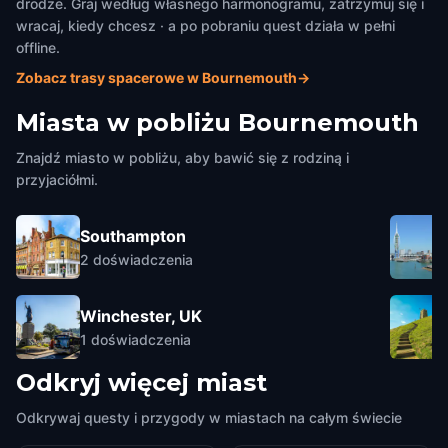
drodze. Graj według własnego harmonogramu, zatrzymuj się i
wracaj, kiedy chcesz · a po pobraniu quest działa w pełni
offline.
Zobacz trasy spacerowe w Bournemouth
→
Miasta w pobliżu
Bournemouth
Znajdź miasto w pobliżu, aby bawić się z rodziną i
przyjaciółmi.
Southampton
2
doświadczenia
Winchester, UK
1
doświadczenia
Odkryj więcej miast
Odkrywaj questy i przygody w miastach na całym świecie