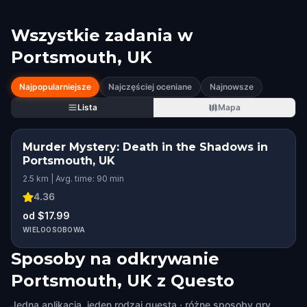
Wszystkie zadania w
Portsmouth, UK
Najpopularniejsze
Najczęściej oceniane
Najnowsze
Lista
Mapa
Murder Mystery: Death in the Shadows in
Portsmouth, UK
2.5 km | Avg. time: 90 min
4.36
od $17.99
WIELOOSOBOWA
Sposoby na odkrywanie
Portsmouth, UK z Questo
Jedna aplikacja, jeden rodzaj questa · różne sposoby gry.