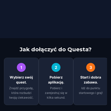
Jak dołączyć do Questa?
1
2
3
Wybierz swój
Pobierz
Start i dobra
quest.
aplikację.
zabawa.
Znajdź przygodę,
Pobierz i
Idź do punktu
która rozbudzi
zarejestruj się w
startowego i graj!
twoją ciekawość.
kilka sekund.