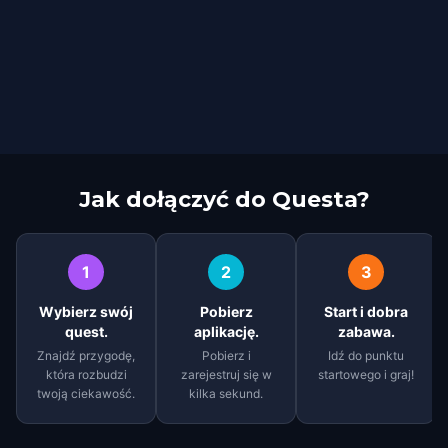
Jak dołączyć do Questa?
1
2
3
Wybierz swój
Pobierz
Start i dobra
quest.
aplikację.
zabawa.
Znajdź przygodę,
Pobierz i
Idź do punktu
która rozbudzi
zarejestruj się w
startowego i graj!
twoją ciekawość.
kilka sekund.