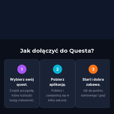
Jak dołączyć do Questa?
1
2
3
Wybierz swój
Pobierz
Start i dobra
quest.
aplikację.
zabawa.
Znajdź przygodę,
Pobierz i
Idź do punktu
która rozbudzi
zarejestruj się w
startowego i graj!
twoją ciekawość.
kilka sekund.