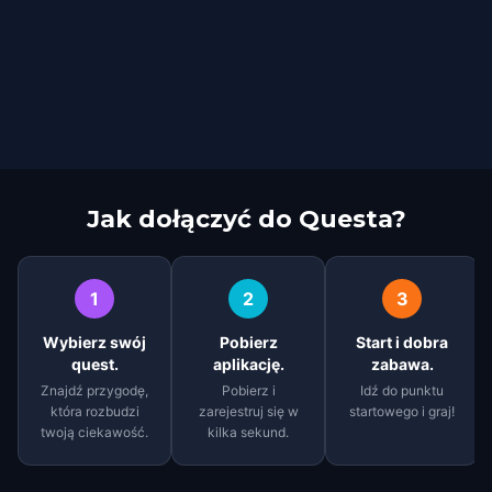
Jak dołączyć do Questa?
1
2
3
Wybierz swój
Pobierz
Start i dobra
quest.
aplikację.
zabawa.
Znajdź przygodę,
Pobierz i
Idź do punktu
która rozbudzi
zarejestruj się w
startowego i graj!
twoją ciekawość.
kilka sekund.