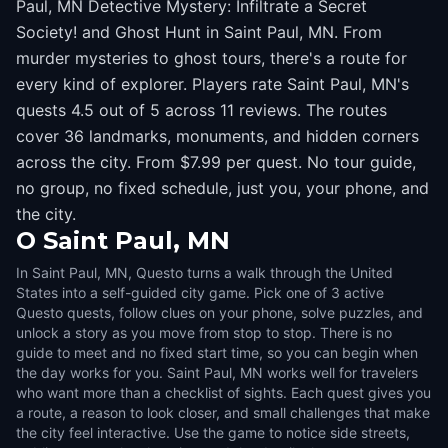
Paul, MN Detective Mystery: Infiltrate a Secret
Society! and Ghost Hunt in Saint Paul, MN. From
murder mysteries to ghost tours, there's a route for
every kind of explorer. Players rate Saint Paul, MN's
quests 4.5 out of 5 across 11 reviews. The routes
cover 36 landmarks, monuments, and hidden corners
across the city. From $7.99 per quest. No tour guide,
no group, no fixed schedule, just you, your phone, and
the city.
O
Saint Paul, MN
In Saint Paul, MN, Questo turns a walk through the United
States into a self-guided city game. Pick one of 3 active
Questo quests, follow clues on your phone, solve puzzles, and
unlock a story as you move from stop to stop. There is no
guide to meet and no fixed start time, so you can begin when
the day works for you. Saint Paul, MN works well for travelers
who want more than a checklist of sights. Each quest gives you
a route, a reason to look closer, and small challenges that make
the city feel interactive. Use the game to notice side streets,