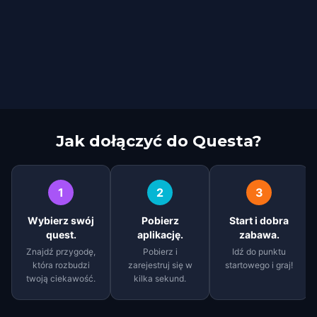
Jak dołączyć do Questa?
1
2
3
Wybierz swój
Pobierz
Start i dobra
quest.
aplikację.
zabawa.
Znajdź przygodę,
Pobierz i
Idź do punktu
która rozbudzi
zarejestruj się w
startowego i graj!
twoją ciekawość.
kilka sekund.