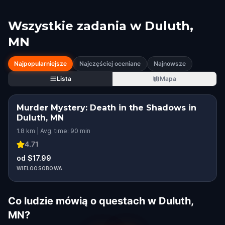
Wszystkie zadania w
Duluth,
MN
Najpopularniejsze
Najczęściej oceniane
Najnowsze
Lista
Mapa
Murder Mystery: Death in the Shadows in
Duluth, MN
1.8 km | Avg. time: 90 min
4.71
od $17.99
WIELOOSOBOWA
Co ludzie mówią o questach w Duluth,
MN?