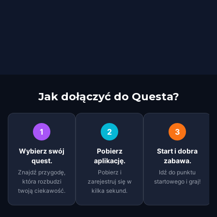
Jak dołączyć do Questa?
1
2
3
Wybierz swój
Pobierz
Start i dobra
quest.
aplikację.
zabawa.
Znajdź przygodę,
Pobierz i
Idź do punktu
która rozbudzi
zarejestruj się w
startowego i graj!
twoją ciekawość.
kilka sekund.