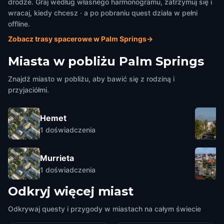
drodze. Graj według własnego harmonogramu, zatrzymuj się i
wracaj, kiedy chcesz · a po pobraniu quest działa w pełni
offline.
Zobacz trasy spacerowe w Palm Springs
→
Miasta w pobliżu
Palm Springs
Znajdź miasto w pobliżu, aby bawić się z rodziną i
przyjaciółmi.
Hemet
1
doświadczenia
Murrieta
1
doświadczenia
Odkryj więcej miast
Odkrywaj questy i przygody w miastach na całym świecie