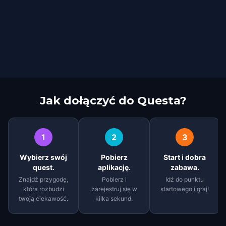
Jak dołączyć do Questa?
1
2
3
Wybierz swój
Pobierz
Start i dobra
quest.
aplikację.
zabawa.
Znajdź przygodę,
Pobierz i
Idź do punktu
która rozbudzi
zarejestruj się w
startowego i graj!
twoją ciekawość.
kilka sekund.