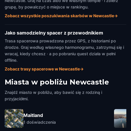
Newcastle. Graj na czas albo we własnym tempie · i zbierz
grupę, by powalczyć o miejsce w rankingu.
Zobacz wszystkie poszukiwania skarbów w Newcastle
→
Jako samodzielny spacer z przewodnikiem
Trasa spacerowa prowadzona przez GPS, z historiami po
drodze. Graj według własnego harmonogramu, zatrzymuj się i
wracaj, kiedy chcesz · a po pobraniu quest działa w pełni
offline.
Zobacz trasy spacerowe w Newcastle
→
Miasta w pobliżu
Newcastle
Znajdź miasto w pobliżu, aby bawić się z rodziną i
przyjaciółmi.
Maitland
1
doświadczenia