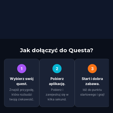
Jak dołączyć do Questa?
1
2
3
Wybierz swój
Pobierz
Start i dobra
quest.
aplikację.
zabawa.
Znajdź przygodę,
Pobierz i
Idź do punktu
która rozbudzi
zarejestruj się w
startowego i graj!
twoją ciekawość.
kilka sekund.