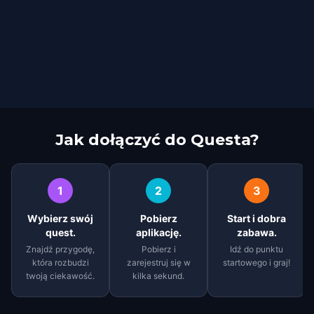
Jak dołączyć do Questa?
1
2
3
Wybierz swój
Pobierz
Start i dobra
quest.
aplikację.
zabawa.
Znajdź przygodę,
Pobierz i
Idź do punktu
która rozbudzi
zarejestruj się w
startowego i graj!
twoją ciekawość.
kilka sekund.