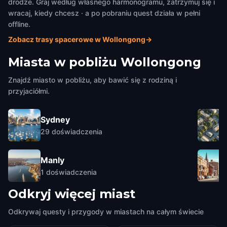
drodze. Graj według własnego harmonogramu, zatrzymuj się i
wracaj, kiedy chcesz · a po pobraniu quest działa w pełni
offline.
Zobacz trasy spacerowe w Wollongong
→
Miasta w pobliżu
Wollongong
Znajdź miasto w pobliżu, aby bawić się z rodziną i
przyjaciółmi.
Sydney
29
doświadczenia
Manly
1
doświadczenia
Odkryj więcej miast
Odkrywaj questy i przygody w miastach na całym świecie