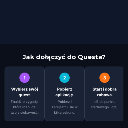
Jak dołączyć do Questa?
1
2
3
Wybierz swój
Pobierz
Start i dobra
quest.
aplikację.
zabawa.
Znajdź przygodę,
Pobierz i
Idź do punktu
która rozbudzi
zarejestruj się w
startowego i graj!
twoją ciekawość.
kilka sekund.