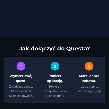
Jak dołączyć do Questa?
1
2
3
Wybierz swój
Pobierz
Start i dobra
quest.
aplikację.
zabawa.
Znajdź przygodę,
Pobierz i
Idź do punktu
która rozbudzi
zarejestruj się w
startowego i graj!
twoją ciekawość.
kilka sekund.