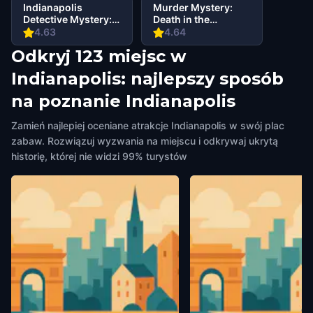
Indianapolis
Murder Mystery:
Detective Mystery:
Death in the
Infiltrate a Secret
Shadows in
4.63
4.64
Society!
Massachusetts
Odkryj 123 miejsc w
Avenue,
Indianapolis
Indianapolis: najlepszy sposób
na poznanie Indianapolis
Zamień najlepiej oceniane atrakcje Indianapolis w swój plac
zabaw. Rozwiązuj wyzwania na miejscu i odkrywaj ukrytą
historię, której nie widzi 99% turystów