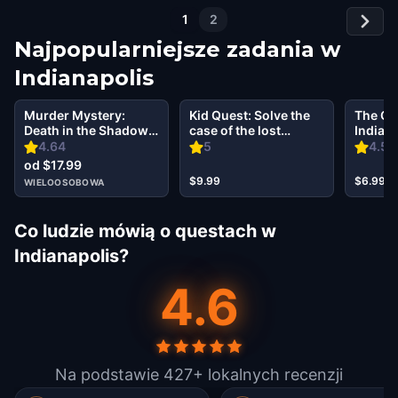
1
2
Najpopularniejsze zadania w
Indianapolis
Murder Mystery:
Kid Quest: Solve the
The Oz
Death in the Shadows
case of the lost
Indian
in Massachusetts
senses in
4.64
5
4.57
Avenue, Indianapolis
Indianapolis
od $17.99
$9.99
$6.99
WIELOOSOBOWA
Co ludzie mówią o questach w
Indianapolis?
4.6
Na podstawie 427+ lokalnych recenzji