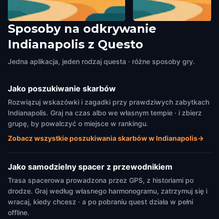
Sposoby na odkrywanie
Indianapolis Fire Fighters
The District Theatre
Indianapolis z Questo
Museum
Indianapolis
,
United States o
Indianapolis
,
United States of America
Jedna aplikacja, jeden rodzaj questa · różne sposoby gry.
Jako poszukiwanie skarbów
Rozwiązuj wskazówki i zagadki przy prawdziwych zabytkach
Indianapolis. Graj na czas albo we własnym tempie · i zbierz
grupę, by powalczyć o miejsce w rankingu.
Zobacz wszystkie poszukiwania skarbów w Indianapolis
→
Jako samodzielny spacer z przewodnikiem
Trasa spacerowa prowadzona przez GPS, z historiami po
drodze. Graj według własnego harmonogramu, zatrzymuj się i
wracaj, kiedy chcesz · a po pobraniu quest działa w pełni
offline.