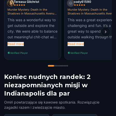
Tereasa Gilchrist
cody61590
Murder Mystery: Death in the
Murder Mystery: Death in the
Shadows in Massachusetts Avenue,
Shadows in Massachusetts Avenue
Indianapolis
Indianapolis
This was a wonderful way to
This was a great experience
get outside and explore the
challenging and fun. It’s a
city. We were able to balance
great way to spend time
out meaningful chit-chat with
outside walking through the
determination to finish our
heart of Mass Ave.
Read more
Read more
quest!
Verified Player
Verified Player
Koniec nudnych randek: 2
niezapomnianych misji w
Indianapolis dla par
Omiń powtarzające się kawowe spotkania. Rozwiązujcie
zagadki razem i zwiedzajcie miasto.