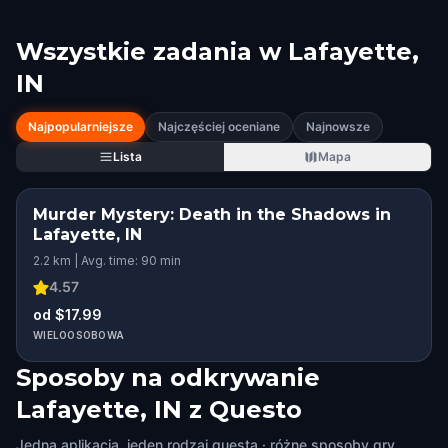
Wszystkie zadania w
Lafayette,
IN
Najpopularniejsze
Najczęściej oceniane
Najnowsze
Lista
Mapa
Murder Mystery: Death in the Shadows in
Lafayette, IN
2.2 km | Avg. time: 90 min
4.57
od $17.99
WIELOOSOBOWA
Sposoby na odkrywanie
Lafayette, IN z Questo
Jedna aplikacja, jeden rodzaj questa · różne sposoby gry.