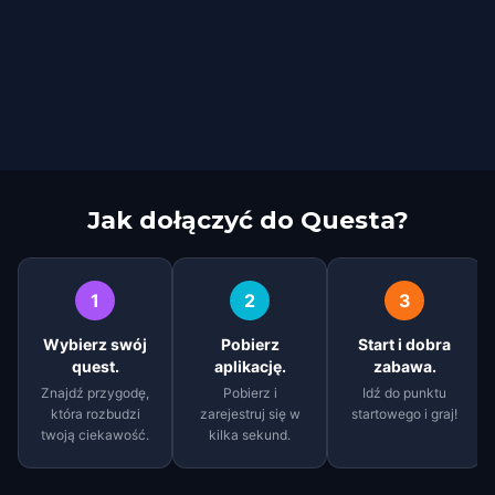
Jak dołączyć do Questa?
1
2
3
Wybierz swój
Pobierz
Start i dobra
quest.
aplikację.
zabawa.
Znajdź przygodę,
Pobierz i
Idź do punktu
która rozbudzi
zarejestruj się w
startowego i graj!
twoją ciekawość.
kilka sekund.