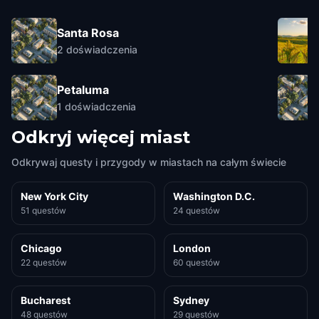
Santa Rosa
2
doświadczenia
Petaluma
1
doświadczenia
Odkryj więcej miast
Odkrywaj questy i przygody w miastach na całym świecie
New York City
Washington D.C.
51 questów
24 questów
Chicago
London
22 questów
60 questów
Bucharest
Sydney
48 questów
29 questów