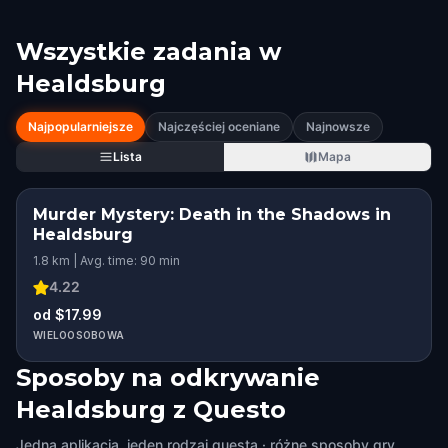
Wszystkie zadania w
Healdsburg
Najpopularniejsze
Najczęściej oceniane
Najnowsze
Lista
Mapa
Murder Mystery: Death in the Shadows in
Healdsburg
1.8 km | Avg. time: 90 min
4.22
od $17.99
WIELOOSOBOWA
Sposoby na odkrywanie
Healdsburg z Questo
Jedna aplikacja, jeden rodzaj questa · różne sposoby gry.