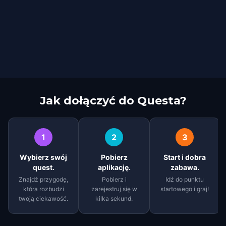
Jak dołączyć do Questa?
1
2
3
Wybierz swój
Pobierz
Start i dobra
quest.
aplikację.
zabawa.
Znajdź przygodę,
Pobierz i
Idź do punktu
która rozbudzi
zarejestruj się w
startowego i graj!
twoją ciekawość.
kilka sekund.