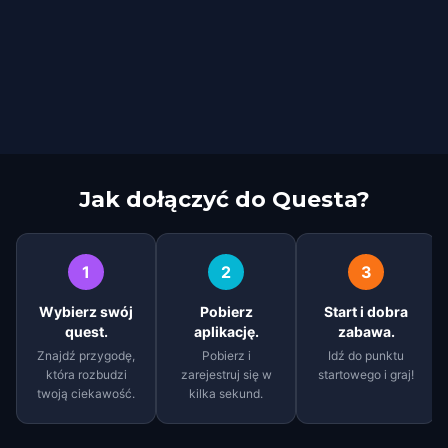
Jak dołączyć do Questa?
1
2
3
Wybierz swój
Pobierz
Start i dobra
quest.
aplikację.
zabawa.
Znajdź przygodę,
Pobierz i
Idź do punktu
która rozbudzi
zarejestruj się w
startowego i graj!
twoją ciekawość.
kilka sekund.