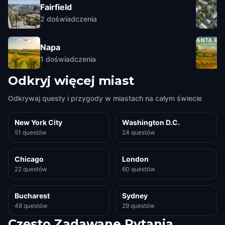
Fairfield
2
doświadczenia
Napa
1
doświadczenia
Odkryj więcej miast
Odkrywaj questy i przygody w miastach na całym świecie
New York City
Washington D.C.
51 questów
24 questów
Chicago
London
22 questów
60 questów
Bucharest
Sydney
48 questów
29 questów
Często Zadawane Pytania