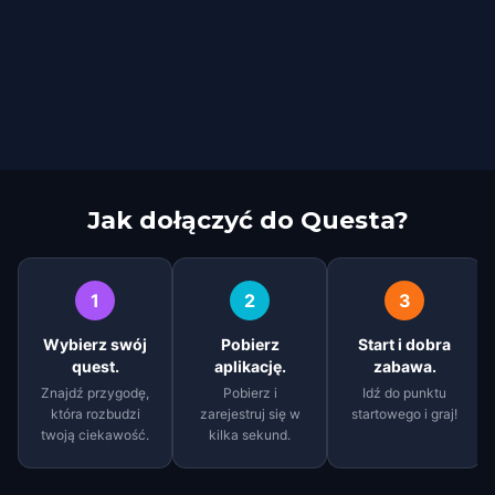
Jak dołączyć do Questa?
1
2
3
Wybierz swój
Pobierz
Start i dobra
quest.
aplikację.
zabawa.
Znajdź przygodę,
Pobierz i
Idź do punktu
która rozbudzi
zarejestruj się w
startowego i graj!
twoją ciekawość.
kilka sekund.