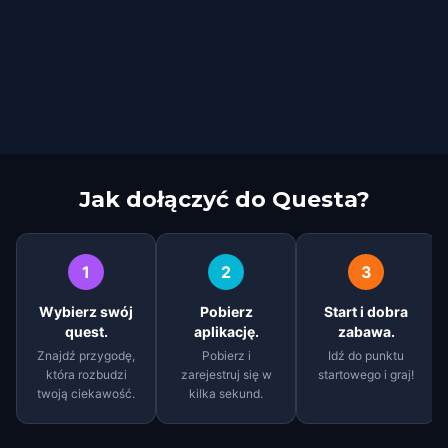
Jak dołączyć do Questa?
1
2
3
Wybierz swój
Pobierz
Start i dobra
quest.
aplikację.
zabawa.
Znajdź przygodę,
Pobierz i
Idź do punktu
która rozbudzi
zarejestruj się w
startowego i graj!
twoją ciekawość.
kilka sekund.