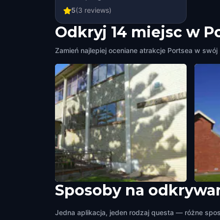
5
(
3
reviews)
Odkryj 14 miejsc w P
Zamień najlepiej oceniane atrakcje Portsea w swój
Sposoby na odkrywan
Badcoe Hall
Stati
Portsea
,
Australia
Room
Jedna aplikacja, jeden rodzaj questa — różne spo
Portse