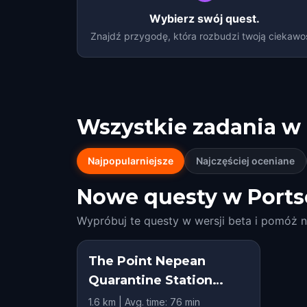
Wybierz swój quest.
Znajdź przygodę, która rozbudzi twoją ciekawo
Wszystkie zadania w
Najpopularniejsze
Najczęściej oceniane
Nowe questy w Ports
Wypróbuj te questy w wersji beta i pomóż n
The Point Nepean
Quarantine Station
Ghost Tour, Portsea
1.6 km | Avg. time: 76 min