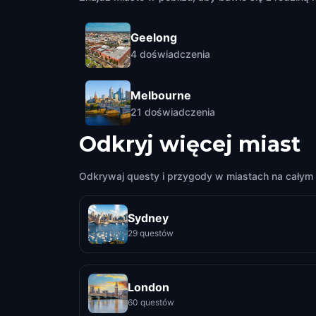
Geelong
4
doświadczenia
Melbourne
21
doświadczenia
Odkryj więcej miast
Odkrywaj questy i przygody w miastach na całym 
Sydney
29 questów
London
60 questów