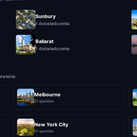
Sunbury
1
doświadczenia
Ballarat
1
doświadczenia
świecie
Melbourne
21 questów
New York City
51 questów