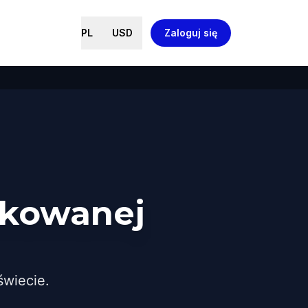
PL
USD
Zaloguj się
ikowanej
wiecie.