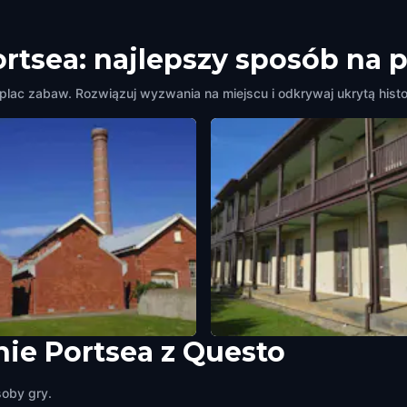
ortsea: najlepszy sposób na 
 plac zabaw. Rozwiązuj wyzwania na miejscu i odkrywaj ukrytą histor
ie Portsea z Questo
on Jetty & Passenger Waiting
Hospitals
Portsea
,
Australia
soby gry.
a
,
Australia