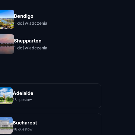
Bendigo
1
doświadczenia
Shepparton
1
doświadczenia
Adelaide
18 questów
Bucharest
48 questów