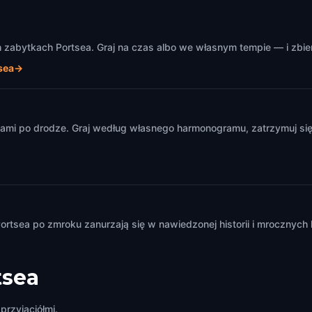
zabytkach Portsea. Graj na czas albo we własnym tempie — i zbier
sea
→
m
ami po drodze. Graj według własnego harmonogramu, zatrzymuj się 
rtsea po zmroku zanurzają się w nawiedzonej historii i mrocznych
tsea
przyjaciółmi.