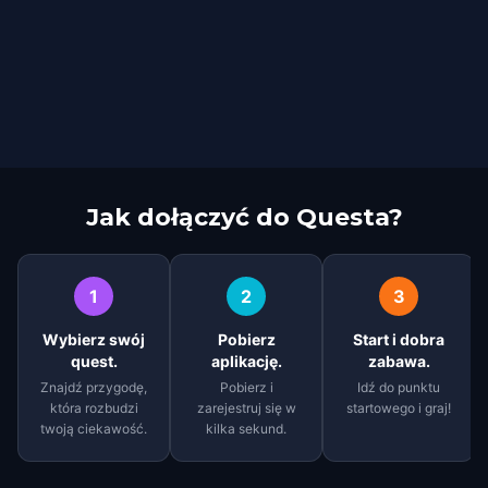
Jak dołączyć do Questa?
1
2
3
Wybierz swój
Pobierz
Start i dobra
quest.
aplikację.
zabawa.
Znajdź przygodę,
Pobierz i
Idź do punktu
która rozbudzi
zarejestruj się w
startowego i graj!
twoją ciekawość.
kilka sekund.