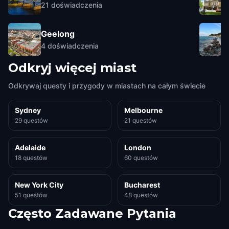
21
doświadczenia
Geelong
4
doświadczenia
Odkryj więcej miast
Odkrywaj questy i przygody w miastach na całym świecie
Sydney
Melbourne
29 questów
21 questów
Adelaide
London
18 questów
60 questów
New York City
Bucharest
51 questów
48 questów
Często Zadawane Pytania