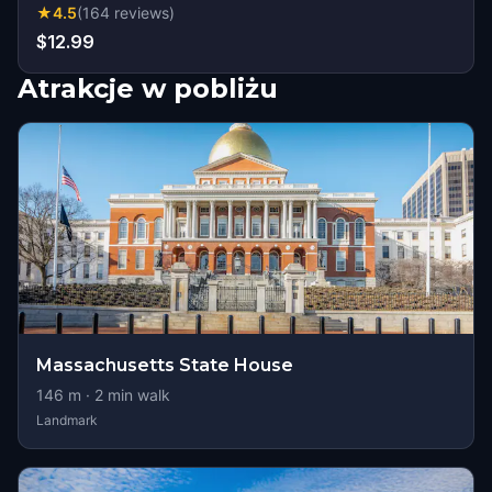
★
4.5
(
164
reviews
)
$12.99
Atrakcje w pobliżu
Massachusetts State House
146
m ·
2
min walk
Landmark