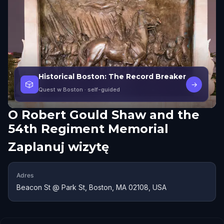
Historical Boston: The Record Breaker
🎲
→
Quest w Boston
· self-guided
O
Robert Gould Shaw and the
54th Regiment Memorial
Zaplanuj wizytę
Adres
Beacon St @ Park St, Boston, MA 02108, USA