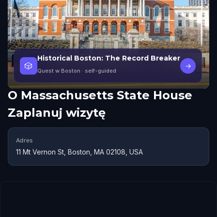
Historical Boston: The Record Breaker
🎲
→
Quest w Boston
· self-guided
O
Massachusetts State House
Zaplanuj wizytę
Adres
11 Mt Vernon St, Boston, MA 02108, USA