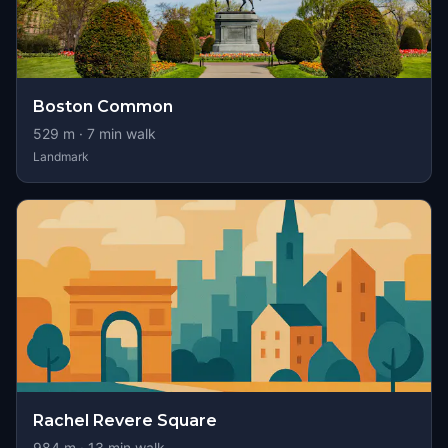
Boston Common
529
m ·
7
min walk
Landmark
Rachel Revere Square
984
m ·
13
min walk