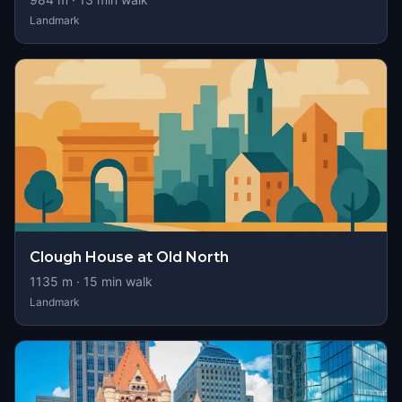
Landmark
Clough House at Old North
1135
m ·
15
min walk
Landmark