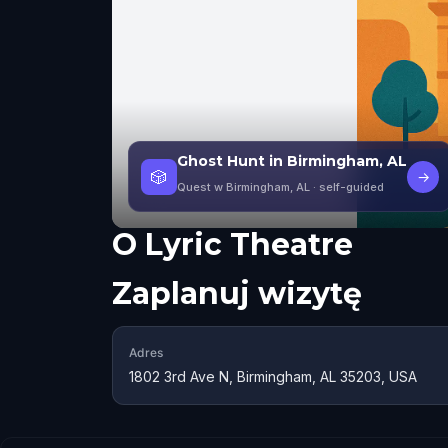
Ghost Hunt in Birmingham, AL
🎲
→
Quest w Birmingham, AL
· self-guided
O
Lyric Theatre
Zaplanuj wizytę
Adres
1802 3rd Ave N, Birmingham, AL 35203, USA