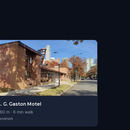
. G. Gaston Motel
60
m ·
6
min walk
andmark