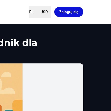
PL
USD
Zaloguj się
dnik dla