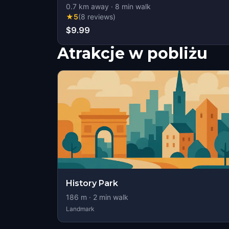
0.7
km away
·
8
min walk
★
5
(
8
reviews
)
$9.99
Atrakcje w pobliżu
History Park
186
m ·
2
min walk
Landmark