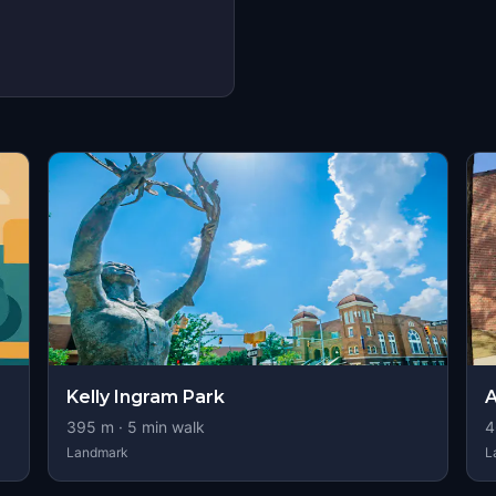
Kelly Ingram Park
A
395
m ·
5
min walk
4
Landmark
L