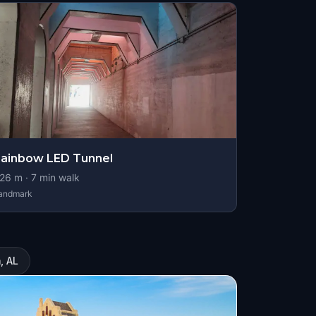
ainbow LED Tunnel
26
m ·
7
min walk
andmark
, AL