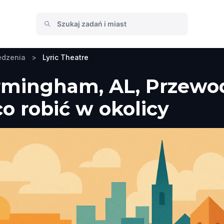
edzenia
>
Lyric Theatre
irmingham, AL, Przewo
co robić w okolicy