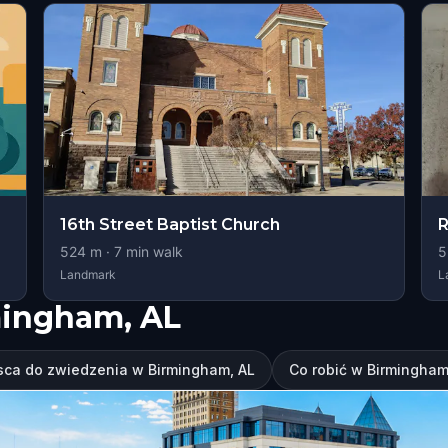
16th Street Baptist Church
R
524
m ·
7
min walk
5
Landmark
L
mingham, AL
sca do zwiedzenia w Birmingham, AL
Co robić w Birmingham