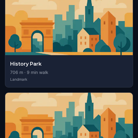
History Park
706
m ·
9
min walk
Landmark