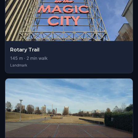
Rotary Trail
145
m ·
2
min walk
Landmark