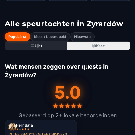
Alle speurtochten in
Żyrardów
Populairst
Meest beoordeeld
Nieuwste
Lijst
Kaart
Wat mensen zeggen over quests in
Żyrardów?
5.0
Gebaseerd op 2+ lokale beoordelingen
Herr Bata
IN THE SHADOW OF THE CHIMNEYS