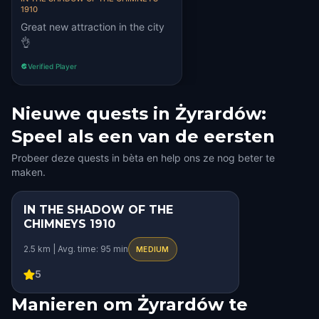
1910
Great new attraction in the city
👌
Verified Player
Nieuwe quests in Żyrardów:
Speel als een van de eersten
Probeer deze quests in bèta en help ons ze nog beter te
maken.
IN THE SHADOW OF THE
STEP INTO THE STORY
CHIMNEYS 1910
HIDDEN HISTORY
2.5 km | Avg. time: 95 min
MEDIUM
SQUAD CHALLENGE
5
Manieren om Żyrardów te