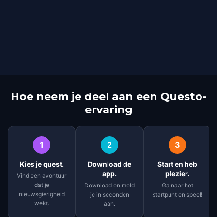
Hoe neem je deel aan een Questo-
ervaring
1
2
3
Kies je quest.
Download de
Start en heb
app.
plezier.
Vind een avontuur
dat je
Download en meld
Ga naar het
nieuwsgierigheid
je in seconden
startpunt en speel!
wekt.
aan.