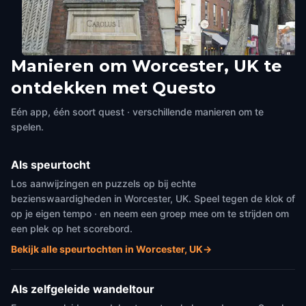
Manieren om Worcester, UK te
Guildhall
Sir Edward Elgar statue,
ontdekken met Questo
Worcester, UK
,
United Kingdom
Cathedral Square
Worcester, UK
,
United Kingdom
Eén app, één soort quest · verschillende manieren om te
spelen.
Als speurtocht
Los aanwijzingen en puzzels op bij echte
bezienswaardigheden in Worcester, UK. Speel tegen de klok of
op je eigen tempo · en neem een groep mee om te strijden om
een plek op het scorebord.
Bekijk alle speurtochten in Worcester, UK
→
Als zelfgeleide wandeltour