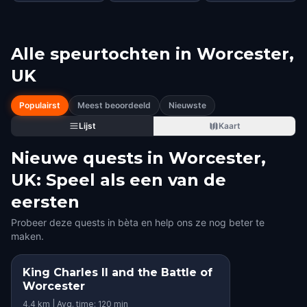
Alle speurtochten in
Worcester,
UK
Populairst
Meest beoordeeld
Nieuwste
Lijst
Kaart
Nieuwe quests in Worcester,
UK: Speel als een van de
eersten
Probeer deze quests in bèta en help ons ze nog beter te
maken.
King Charles II and the Battle of
Worcester
4.4 km | Avg. time: 120 min