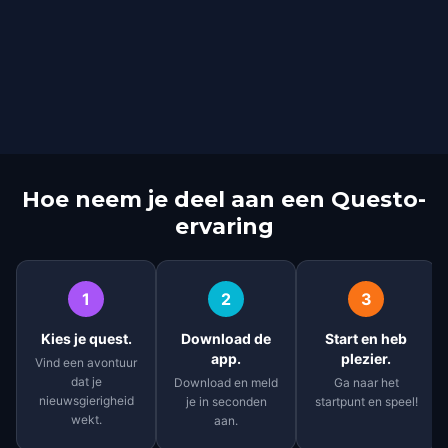
Hoe neem je deel aan een Questo-
ervaring
1
2
3
Kies je quest.
Download de
Start en heb
app.
plezier.
Vind een avontuur
dat je
Download en meld
Ga naar het
nieuwsgierigheid
je in seconden
startpunt en speel!
wekt.
aan.