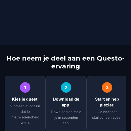
Hoe neem je deel aan een Questo-
ervaring
1
2
3
Kies je quest.
Download de
Start en heb
app.
plezier.
Vind een avontuur
dat je
Download en meld
Ga naar het
nieuwsgierigheid
je in seconden
startpunt en speel!
wekt.
aan.