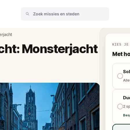
rjacht
cht: Monsterjacht
KIES JE
Met ho
So
Alle
Du
2 sp
Bes