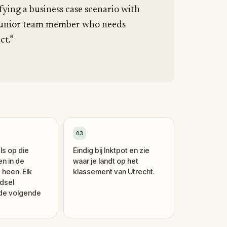
fying a business case scenario with
a junior team member who needs
ct.”
03
ls op die
Eindig bij Inktpot en zie
en in de
waar je landt op het
 heen. Elk
klassement van Utrecht.
dsel
 de volgende