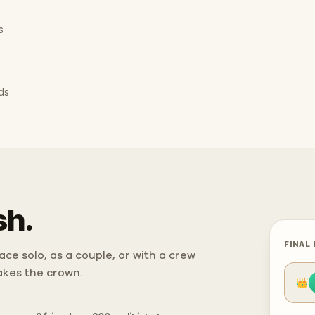
s
ds
sh.
FINAL
ce solo, as a couple, or with a crew
takes the crown.
👑