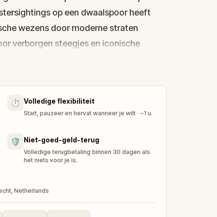
tersightings op een dwaalspoor heeft
tische wezens door moderne straten
door verborgen steegjes en iconische
he aanwijzingen volgt die nieuwe
eling met puzzels in de echte wereld en
Volledige flexibiliteit
⏱️
ekken te verkennen. Neem vrienden of
Start, pauzeer en hervat wanneer je wilt · ~1 u.
eheimen te ontrafelen en blijvende
t je dieper de kolkende legendes in, test je
Niet-goed-geld-terug
🛡️
arheid te onthullen: zijn deze
Volledige terugbetaling binnen 30 dagen als
het niets voor je is.
tiekem iets wat de verbeelding te boven
echt, Netherlands
 en ontdek of jij tot de kern van het