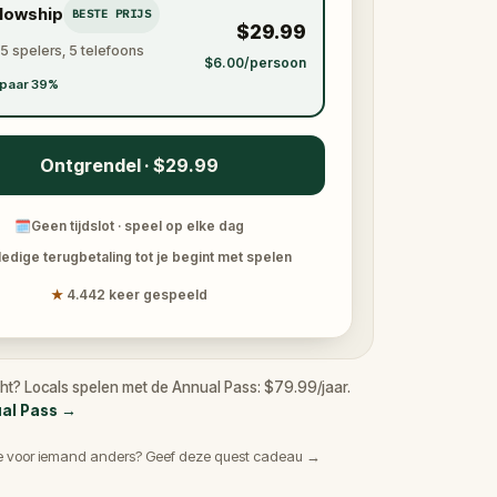
llowship
BESTE PRIJS
$29.99
 5 spelers, 5 telefoons
$6.00/persoon
paar 39%
Ontgrendel · $29.99
🗓
Geen tijdslot · speel op elke dag
ledige terugbetaling tot je begint met spelen
★
4.442 keer gespeeld
cht? Locals spelen met de Annual Pass: $79.99/jaar.
ual Pass
→
e voor iemand anders? Geef deze quest cadeau →