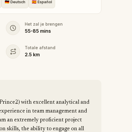
🇩🇪
Deutsch
🇪🇸
Español
Het zal je brengen
55
-
85
mins
Totale afstand
2.5
km
 Prince2) with excellent analytical and
of experience in team management and
I am an extremely proficient project
skills, the ability to engage on all