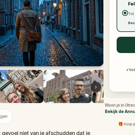
Fe
Tot
Bes
✓
Vol
›
Woon je in Utre
Bekijk de Ann
ngen
🎁 Koop j
 gevoel niet van je afschudden dat je