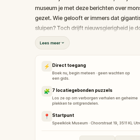
museum je met deze berichten over mons
gezet. Wie gelooft er immers dat gigan
sluipen? Toch drijft nieuwsgierigheid je 
bezienswaardigheden, terwijl je cryptisc
Lees meer
ontdekkingen beloven.
Deze quest combineert een gezonde wand
Direct toegang
⚡
moedigt je aan om vaak overgeslagen pl
Boek nu, begin meteen · geen wachten op
familie mee om samen te lachen, lokale g
een gids.
herinneringen te creëren. Elk raadsel voer
7 locatiegebonden puzzels
🧩
scherpzinnigheid en daagt je uit om de wa
Los ze op om verborgen verhalen en geheime
plekken te ontgrendelen.
waarnemingen nep, of herbergt Utrecht s
Startpunt
📍
gaat?
Speelklok Museum · Choorstraat 19, 3511 KL Utr
Stap in het mysterie, omarm het onbekende
verhaal kunt doordringen.