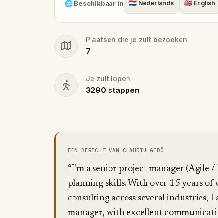
🌐
Beschikbaar in
🇳🇱
Nederlands
🇬🇧
English
Plaatsen die je zult bezoeken
7
Je zult lopen
3290
stappen
EEN BERICHT VAN CLAUDIU GEDÖ
“I'm a senior project manager (Agile /
planning skills. With over 15 years 
consulting across several industries, 
manager, with excellent communication 