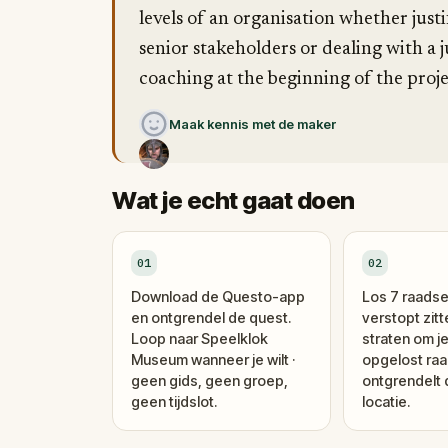
levels of an organisation whether justi
senior stakeholders or dealing with 
coaching at the beginning of the proje
Maak kennis met de maker
Wat je echt gaat doen
01
02
Download de Questo-app
Los 7 raadse
en ontgrendel de quest.
verstopt zitt
Loop naar Speelklok
straten om je
Museum wanneer je wilt ·
opgelost raa
geen gids, geen groep,
ontgrendelt
geen tijdslot.
locatie.