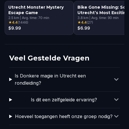
Utrecht Monster Mystery
Bike Gone Missing: Sol
Escape Game
Utrecht’s Most Exciting
2.5
km
|
Avg. time:
70
min
Mystery
3.8
km
|
Avg. time:
90
min
★
4.4
(
1446
)
★
4.4
(
27
)
$9.99
$6.99
Veel Gestelde Vragen
Is Donkere magie in Utrecht een
rondleiding?
Is dit een zelfgeleide ervaring?
Hoeveel toegangen heeft onze groep nodig?