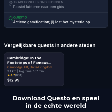
TRADITIONELE RONDLEIDINGEN
Passief luisteren naar een gids
QUESTO
Actieve gamification; jij lost het mysterie op
Vergelijkbare quests in andere steden
Cambridge: In the
Footsteps of Famous
Alumni Walking Tour &
Cambridge, UK
, United Kingdom
3.1
km
|
Avg. time:
167
min
Escape Game
★
4.7
(
631
)
$12.99
Download Questo en speel
in de echte wereld