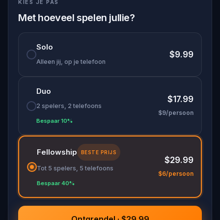
KIES JE PAS
Dit is niet zomaar een wandeling. Het is een
ontsnappingsspel verweven in de stenen van de
Met hoeveel spelen jullie?
oude stad. Elke aanwijzing die je kraakt, brengt je
dichter bij de laatste stand van de kathedraal,
Solo
waar over het lot van de stad zal worden beslist.
$9.99
Alleen jij, op je telefoon
Heb jij de moed om de duistere tovenaar te
trotseren en de vrede in Utrecht te herstellen?
Duo
$17.99
2 spelers, 2 telefoons
$9/persoon
Bespaar 10%
Fellowship
BESTE PRIJS
$29.99
Tot 5 spelers, 5 telefoons
$6/persoon
Bespaar 40%
Ontgrendel · $29.99