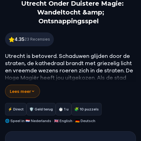
Utrecht Onder Duistere Magie:
Wandeltocht &amp;
Ontsnappingsspel
Utrecht Onder Duistere Magie: Wandeltocht &amp;
4.35
23
Recensies
Utrecht is betoverd. Schaduwen glijden door de
straten, de kathedraal brandt met griezelig licht
en vreemde wezens roeren zich in de straten. De
Hoge Magiër heeft jou uitgekozen. Als de stad
gered moet worden, ben jij het die het moet doen.
Lees meer
Jouw missie: leer magische spreuken, vecht
tegen duistere wezens, verzamel relikwieën van
⚡ Direct
🛡 Geld terug
⏱ 1 u
🧩 10 puzzels
kracht en brouw het drankje dat de duisternis zal
uitbannen. Met elke stap en elk raadsel dat je
🌐
Speel in
🇳🇱 Nederlands · 🇬🇧 English · 🇩🇪 Deutsch
oplost, wordt de vloek van de stad minder sterk.