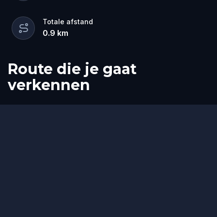
Totale afstand
0.9
km
Route die je gaat
verkennen
Start
Finish