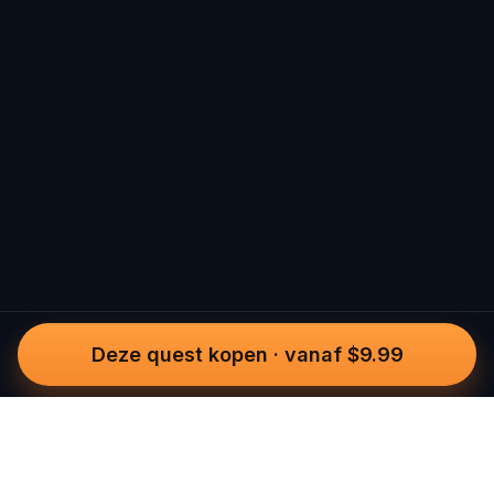
Deze quest kopen
·
vanaf $9.99