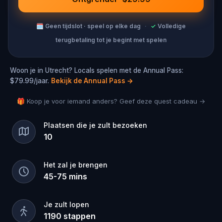
🗓
Geen tijdslot · speel op elke dag
·
✓
Volledige
terugbetaling tot je begint met spelen
Woon je in Utrecht? Locals spelen met de Annual Pass:
$79.99/jaar.
Bekijk de Annual Pass
→
🎁 Koop je voor iemand anders? Geef deze quest cadeau →
Plaatsen die je zult bezoeken
10
Het zal je brengen
45
-
75
mins
Je zult lopen
1190
stappen