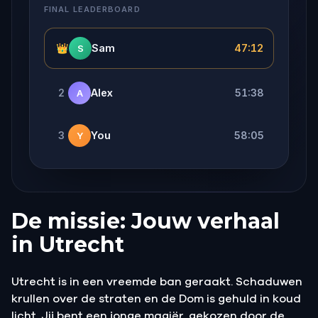
FINAL LEADERBOARD
👑
Sam
47:12
S
2
Alex
51:38
A
3
You
58:05
Y
De missie: Jouw verhaal
in Utrecht
Utrecht is in een vreemde ban geraakt. Schaduwen
krullen over de straten en de Dom is gehuld in koud
licht. Jij bent een jonge magiër, gekozen door de