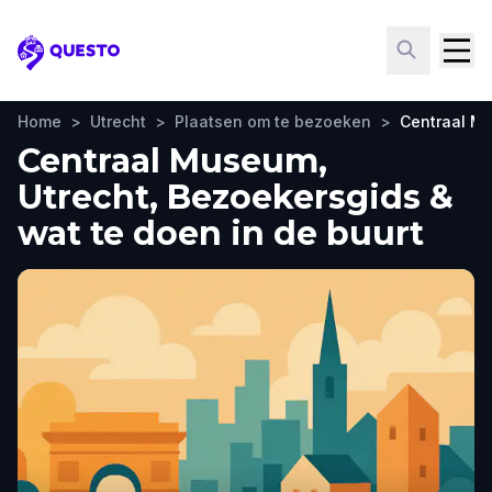
Questo
Home
>
Utrecht
>
Plaatsen om te bezoeken
>
Centraal M
Centraal Museum,
Utrecht, Bezoekersgids &
wat te doen in de buurt