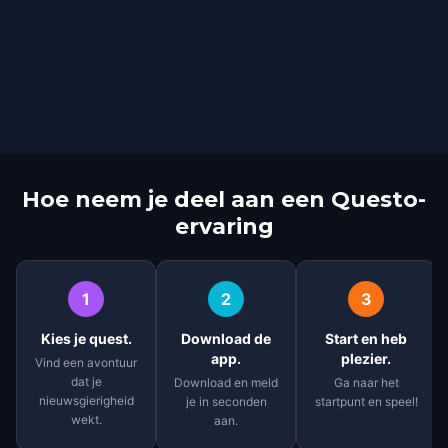
Hoe neem je deel aan een Questo-
ervaring
1
2
3
Kies je quest.
Download de
Start en heb
app.
plezier.
Vind een avontuur
dat je
Download en meld
Ga naar het
nieuwsgierigheid
je in seconden
startpunt en speel!
wekt.
aan.