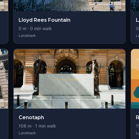
Lloyd Rees Fountain
L
0
m ·
0
min walk
0
Landmark
L
Cenotaph
R
108
m ·
1
min walk
1
Landmark
L