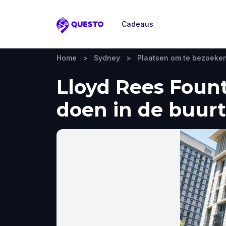
Cadeaus
Questo
Home
>
Sydney
>
Plaatsen om te bezoeke
Lloyd Rees Fount
doen in de buurt