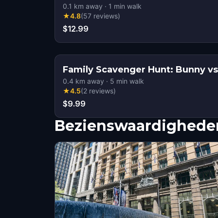
0.1
km away
·
1
min walk
★
4.8
(
57
reviews
)
$12.99
Family Scavenger Hunt: Bunny vs
0.4
km away
·
5
min walk
★
4.5
(
2
reviews
)
$9.99
Bezienswaardigheden