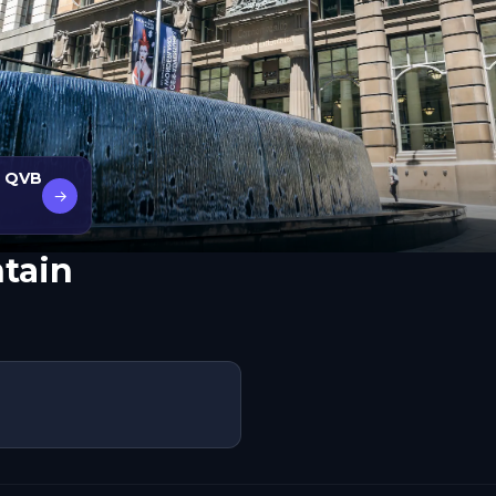
e QVB
→
tain