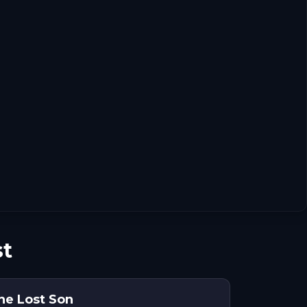
st
he Lost Son