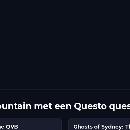
ountain met een Questo que
he QVB
Ghosts of Sydney: T