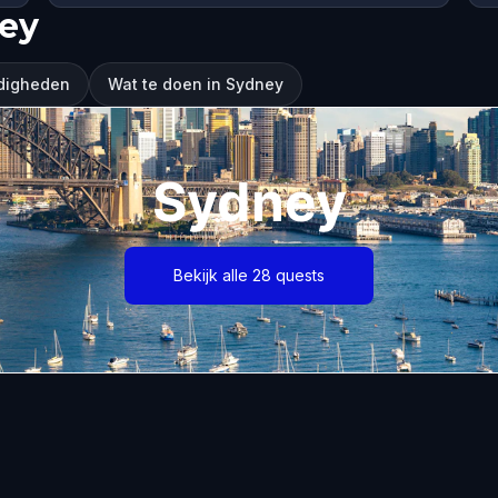
ey
digheden
Wat te doen in Sydney
Sydney
Bekijk alle 28 quests