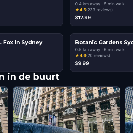
0.4
km away
·
5
min walk
★
4.5
(
233
reviews
)
$12.99
. Fox in Sydney
Botanic Gardens Sy
0.5
km away
·
6
min walk
★
4.6
(
20
reviews
)
$9.99
 in de buurt