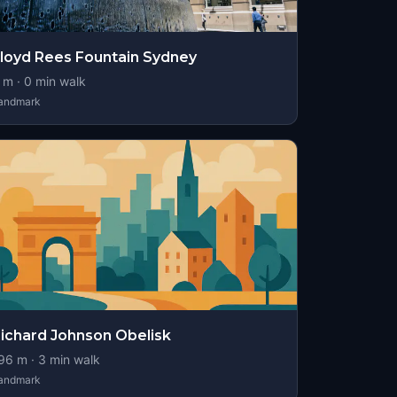
loyd Rees Fountain Sydney
m ·
0
min walk
andmark
ichard Johnson Obelisk
96
m ·
3
min walk
andmark