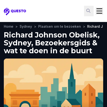
Questo
Home
>
Sydney
>
Plaatsen om te bezoeken
>
Richard Jo
Richard Johnson Obelisk,
Sydney, Bezoekersgids &
wat te doen in de buurt