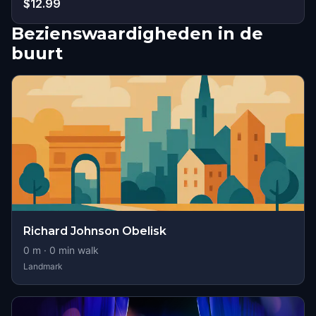
$12.99
Bezienswaardigheden in de
buurt
Richard Johnson Obelisk
0
m ·
0
min walk
Landmark