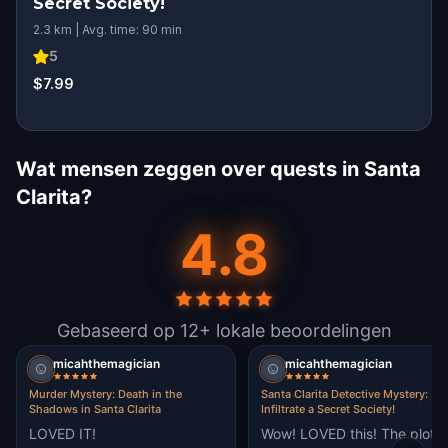
Secret Society!
2.3 km | Avg. time: 90 min
5
$7.99
Wat mensen zeggen over quests in Santa
Clarita?
4.8
Gebaseerd op 12+ lokale beoordelingen
micahthemagician
micahthemagician
Murder Mystery: Death in the
Santa Clarita Detective Mystery:
Shadows in Santa Clarita
Infiltrate a Secret Society!
LOVED IT!
Wow! LOVED this! The plot,