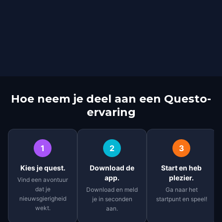
Hoe neem je deel aan een Questo-
ervaring
1
2
3
Kies je quest.
Download de
Start en heb
app.
plezier.
Vind een avontuur
dat je
Download en meld
Ga naar het
nieuwsgierigheid
je in seconden
startpunt en speel!
wekt.
aan.