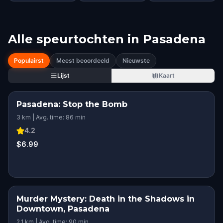
Alle speurtochten in
Pasadena
Populairst
Meest beoordeeld
Nieuwste
Lijst
Kaart
Pasadena: Stop the Bomb
3 km | Avg. time: 86 min
4.2
$6.99
Murder Mystery: Death in the Shadows in
Downtown, Pasadena
2.1 km | Avg. time: 90 min