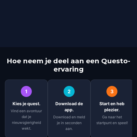
Hoe neem je deel aan een Questo-
ervaring
1
2
3
Kies je quest.
Download de
Start en heb
app.
plezier.
Vind een avontuur
dat je
Download en meld
Ga naar het
nieuwsgierigheid
je in seconden
startpunt en speel!
wekt.
aan.