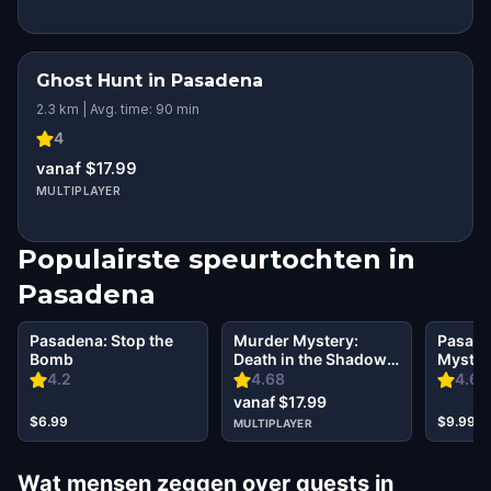
Ghost Hunt in Pasadena
2.3 km | Avg. time: 90 min
4
vanaf $17.99
MULTIPLAYER
Populairste speurtochten in
Pasadena
Pasadena: Stop the
Murder Mystery:
Pasade
Bomb
Death in the Shadows
Mystery
in Downtown,
Secret 
4.2
4.68
4.67
Pasadena
vanaf $17.99
$6.99
$9.99
MULTIPLAYER
Wat mensen zeggen over quests in