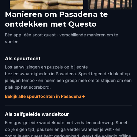
Manieren om Pasadena te
Pasadena City Hall
Memorial Park (Public
ontdekken met Questo
Pasadena
,
United States of America
Remains)
Pasadena
,
United States 
Eén app, één soort quest · verschillende manieren om te
spelen.
Als speurtocht
Los aanwijzingen en puzzels op bij echte
bezienswaardigheden in Pasadena. Speel tegen de klok of op
je eigen tempo · en neem een groep mee om te strijden om een
plek op het scorebord.
Bekijk alle speurtochten in Pasadena
→
Als zelfgeleide wandeltour
Een gps-geleide wandelroute met verhalen onderweg. Speel
op je eigen tijd, pauzeer en ga verder wanneer je wilt · en
zodra je een quest hebt gedownload, werkt die volledig offline.