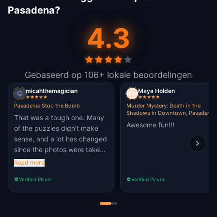
Pasadena?
4.3
Gebaseerd op 106+ lokale beoordelingen
micahthemagician
Maya Holden
Pasadena: Stop the Bomb
Murder Mystery: Death in the
Shadows in Downtown, Pasadena
That was a tough one. Many
Awesome fun!!!
of the puzzles didn’t make
sense, and a lot has changed
since the photos were taken.
But I’m still glad I did it.
Read more
Thank you
Verified Player
Verified Player