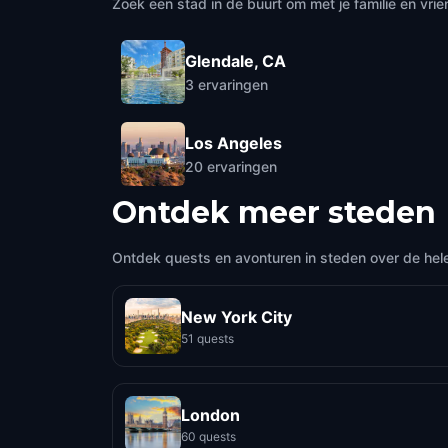
Zoek een stad in de buurt om met je familie en vrie
Glendale, CA
3
ervaringen
Los Angeles
20
ervaringen
Ontdek meer steden
Ontdek quests en avonturen in steden over de hel
New York City
51 quests
London
60 quests