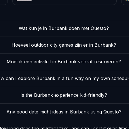
Wat kun je in Burbank doen met Questo?
Hoeveel outdoor city games zijn er in Burbank?
Moet ik een activiteit in Burbank vooraf reserveren?
w can I explore Burbank in a fun way on my own schedul
Is the Burbank experience kid-friendly?
Any good date-night ideas in Burbank using Questo?
ow long does the mystery take, and can I split it over time