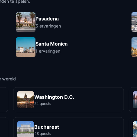
nden te spelen.
Pasadena
5
ervaringen
Santa Monica
1
ervaringen
e wereld
Washington D.C.
24 quests
Bucharest
48 quests