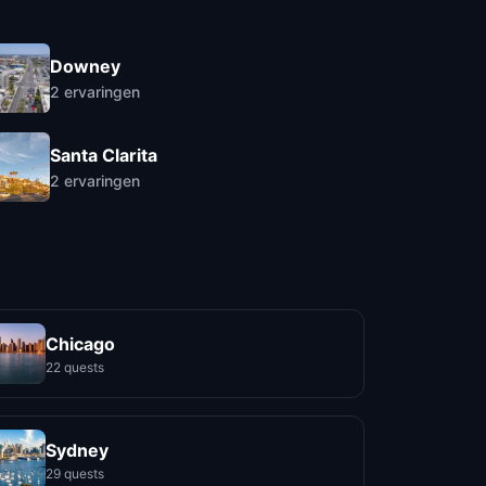
Downey
2
ervaringen
Santa Clarita
2
ervaringen
Chicago
22 quests
Sydney
29 quests