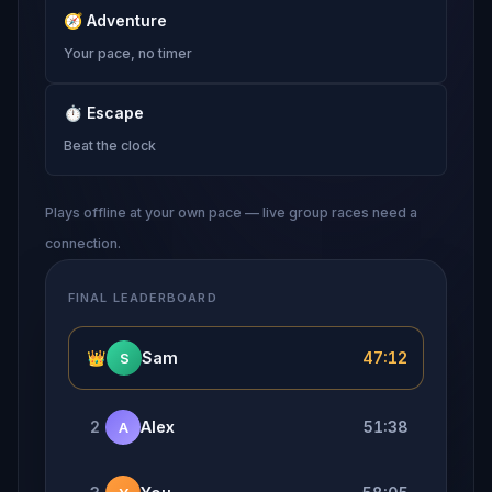
🧭
Adventure
Your pace, no timer
⏱
Escape
Beat the clock
Plays offline at your own pace — live group races need a
connection.
FINAL LEADERBOARD
👑
Sam
47:12
S
2
Alex
51:38
A