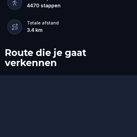
4470
stappen
Totale afstand
3.4
km
Route die je gaat
verkennen
Start
Finish