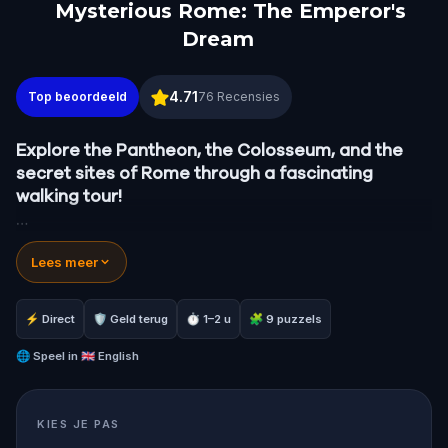
Mysterious Rome: The Emperor's
Dream
Mysterious Rome: The Emperor's Dream
4.71
Top beoordeeld
76
Recensies
Explore the Pantheon, the Colosseum, and the
secret sites of Rome through a fascinating
walking tour!
During the tour you will help the Roman Emperor
Lees meer
to gradually understand the meaning of his
dreams. You will use your phone to follow clues
and solve puzzles in Rome's most beautiful
⚡ Direct
🛡 Geld terug
⏱ 1–2 u
🧩 9 puzzels
landmarks while learning about their history.
🌐
Speel in
🇬🇧 English
KIES JE PAS