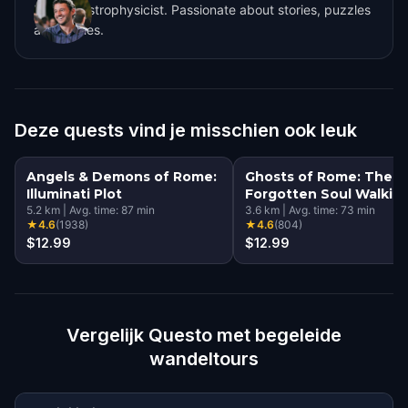
I am an astrophysicist. Passionate about stories, puzzles
and riddles.
Deze quests vind je misschien ook leuk
Angels & Demons of Rome:
Ghosts of Rome: The
Illuminati Plot
Forgotten Soul Walkin
5.2
km
|
Avg. time:
87
min
Tour & Escape Game
3.6
km
|
Avg. time:
73
min
★
4.6
(
1938
)
★
4.6
(
804
)
$12.99
$12.99
Vergelijk Questo met begeleide
wandeltours