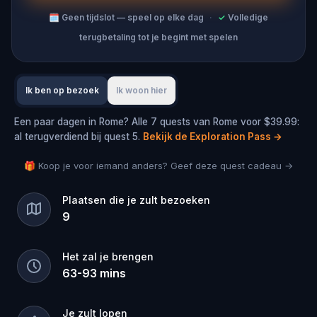
🗓
Geen tijdslot — speel op elke dag
·
✓
Volledige
terugbetaling tot je begint met spelen
Ik ben op bezoek
Ik woon hier
Een paar dagen in Rome? Alle 7 quests van Rome voor $39.99:
al terugverdiend bij quest 5.
Bekijk de Exploration Pass
→
🎁 Koop je voor iemand anders? Geef deze quest cadeau →
Plaatsen die je zult bezoeken
9
Het zal je brengen
63
-
93
mins
Je zult lopen