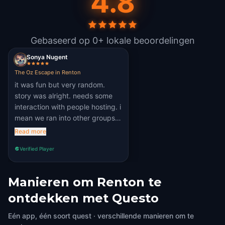
4.8
Gebaseerd op 0+ lokale beoordelingen
Sonya Nugent
The Oz Escape in Renton
it was fun but very random.
story was alright. needs some
interaction with people hosting. i
mean we ran into other groups
but eh
Read more
Verified Player
Manieren om Renton te
ontdekken met Questo
Eén app, één soort quest · verschillende manieren om te