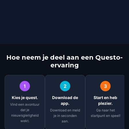
Hoe neem je deel aan een Questo-
ervaring
1
2
3
Kies je quest.
Download de
Start en heb
app.
plezier.
Vind een avontuur
dat je
Download en meld
Ga naar het
nieuwsgierigheid
je in seconden
startpunt en speel!
wekt.
aan.