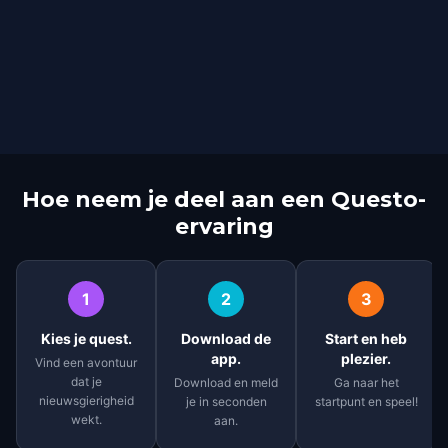
Hoe neem je deel aan een Questo-
ervaring
1
2
3
Kies je quest.
Download de
Start en heb
app.
plezier.
Vind een avontuur
dat je
Download en meld
Ga naar het
nieuwsgierigheid
je in seconden
startpunt en speel!
wekt.
aan.