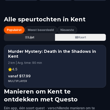
Alle speurtochten in
Kent
Populairst
Meest beoordeeld
Nieuwste
Lijst
Kaart
Murder Mystery: Death in the Shadows in
Kent
2 km | Avg. time: 90 min
4.5
vanaf $17.99
MULTIPLAYER
Manieren om Kent te
ontdekken met Questo
Eén app, één soort quest · verschillende manieren om te