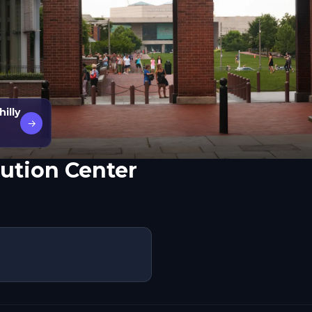
illy
→
tution Center