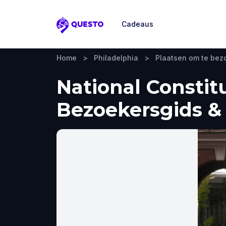
Cadeaus
Questo
Home
>
Philadelphia
>
Plaatsen om te be
National Constitu
Bezoekersgids & 