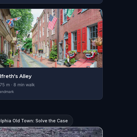
lfreth's Alley
75
m ·
8
min walk
andmark
elphia Old Town: Solve the Case