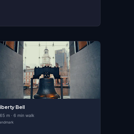
iberty Bell
65
m ·
6
min walk
andmark