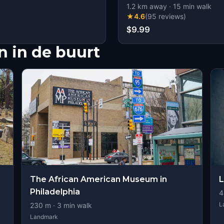
1.2
km away
·
15
min walk
★
4.6
(
95
reviews
)
$9.99
 in de buurt
The African American Museum in
L
Philadelphia
4
L
230
m ·
3
min walk
Landmark