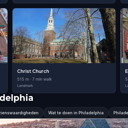
Christ Church
E
515
m ·
7
min walk
5
Landmark
L
delphia
ezienswaardigheden
Wat te doen in Philadelphia
Philad