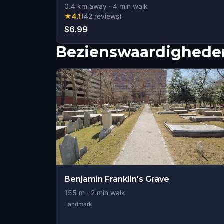
0.4
km away
·
4
min walk
★
4.1
(
42
reviews
)
$6.99
Bezienswaardigheden
Benjamin Franklin's Grave
155
m ·
2
min walk
Landmark