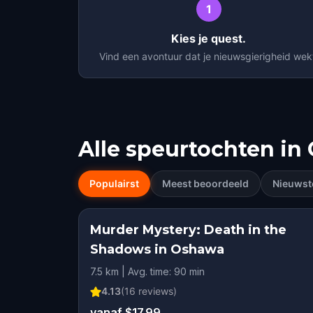
1
Kies je quest.
Vind een avontuur dat je nieuwsgierigheid wek
Alle speurtochten in
Populairst
Meest beoordeeld
Nieuwst
Murder Mystery: Death in the
Shadows in Oshawa
7.5 km | Avg. time: 90 min
4.13
(
16
reviews)
vanaf $17.99