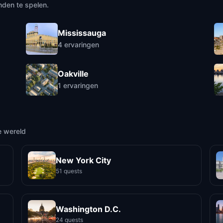
nden te spelen.
Mississauga
4
ervaringen
Oakville
1
ervaringen
e wereld
New York City
51 quests
Washington D.C.
24 quests