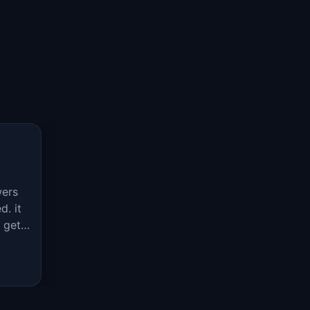
wers
d. it
 get a
s is
lies