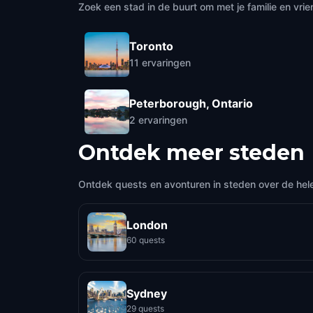
Zoek een stad in de buurt om met je familie en vrie
Toronto
11
ervaringen
Peterborough, Ontario
2
ervaringen
Ontdek meer steden
Ontdek quests en avonturen in steden over de hel
London
60 quests
Sydney
29 quests