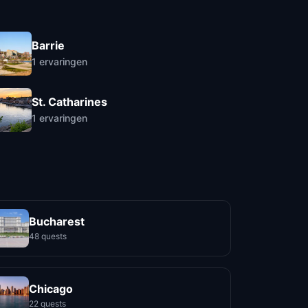
Barrie
1
ervaringen
St. Catharines
1
ervaringen
Bucharest
48 quests
Chicago
22 quests