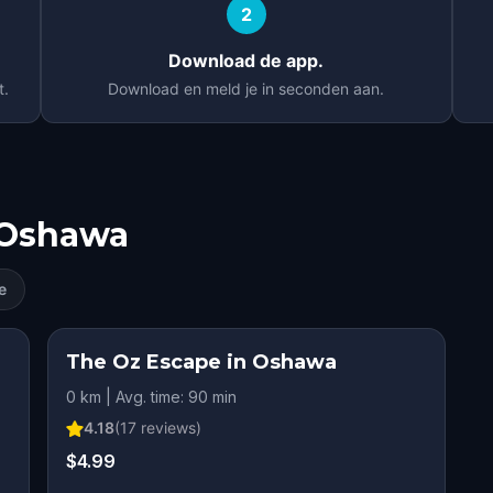
2
Download de app.
t.
Download en meld je in seconden aan.
Oshawa
e
The Oz Escape in Oshawa
0 km | Avg. time: 90 min
4.18
(
17
reviews)
$4.99