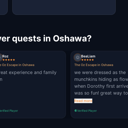
er quests in Oshawa?
Roz
BeaLiam
e Oz Escape in Oshawa
The Oz Escape in Oshawa
eat experience and family
we were dressed as the
n
munchkins hiding as flo
when Dorothy first arrive
was so fun! great way to
active and fresh air. :) thi
Read more
kid-friendly, so we do
erified Player
Verified Player
recommend this for fami
with younger kids.