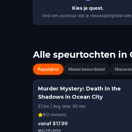
Kies je quest.
Vind een avontuur dat je nieuwsgierigheid wek
Alle speurtochten in
Populairst
Meest beoordeeld
Nieuwst
Murder Mystery: Death in the
Shadows in Ocean City
2.1 km | Avg. time: 90 min
5
(
2
reviews)
vanaf $17.99
MULTIPLAYER