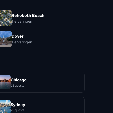
Rehoboth Beach
1
ervaringen
Dover
1
ervaringen
Chicago
22 quests
Sydney
29 quests