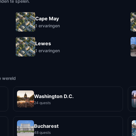
nden te spelen.
Cape May
1
ervaringen
Lewes
1
ervaringen
e wereld
Washington D.C.
24 quests
Bucharest
48 quests