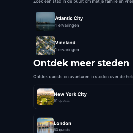
Zoek een stad in de buurt om met je familie en vrie
Atlantic City
1
ervaringen
Vineland
1
ervaringen
Ontdek meer steden
Ontdek quests en avonturen in steden over de hel
New York City
51 quests
London
60 quests