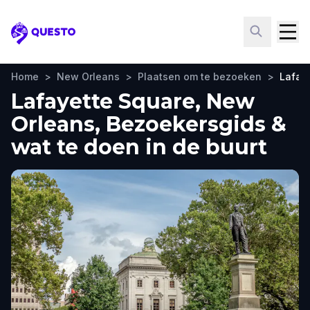
Questo
Home
>
New Orleans
>
Plaatsen om te bezoeken
>
Lafay
Lafayette Square, New
Orleans, Bezoekersgids &
wat te doen in de buurt