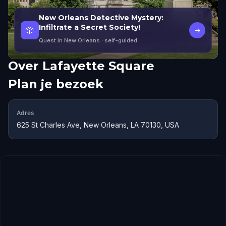
New Orleans Detective Mystery:
Infiltrate a Secret Society!
🎲
→
Quest in New Orleans
· self-guided
Over
Lafayette Square
Plan je bezoek
Adres
625 St Charles Ave, New Orleans, LA 70130, USA