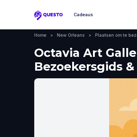
Cadeaus
Questo
Home
>
New Orleans
>
Plaatsen om te be
Octavia Art Gall
Bezoekersgids & 