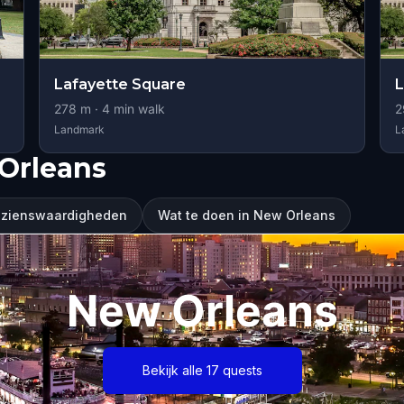
Lafayette Square
L
278
m ·
4
min walk
2
Landmark
L
Orleans
ezienswaardigheden
Wat te doen in New Orleans
New Orleans
Bekijk alle 17 quests