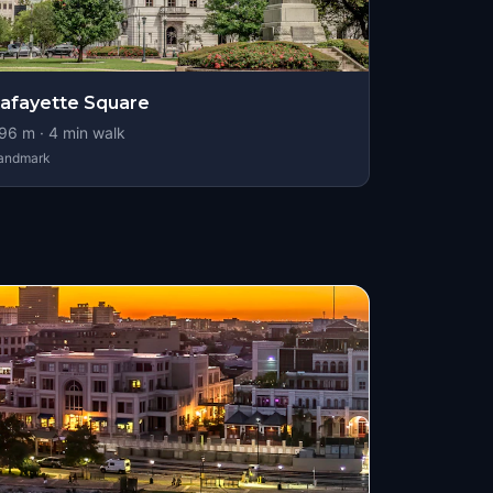
afayette Square
96
m ·
4
min walk
andmark