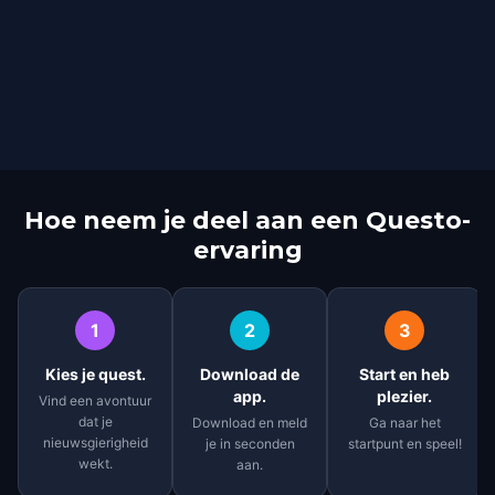
Hoe neem je deel aan een Questo-
ervaring
1
2
3
Kies je quest.
Download de
Start en heb
app.
plezier.
Vind een avontuur
dat je
Download en meld
Ga naar het
nieuwsgierigheid
je in seconden
startpunt en speel!
wekt.
aan.