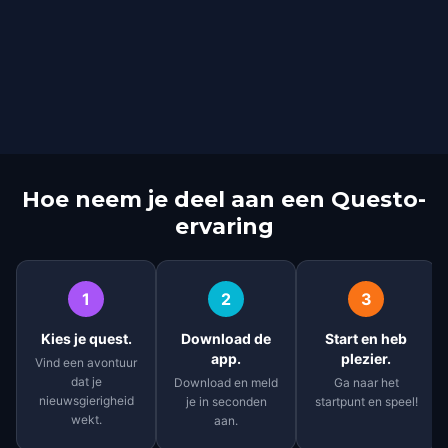
Hoe neem je deel aan een Questo-
ervaring
1
2
3
Kies je quest.
Download de
Start en heb
app.
plezier.
Vind een avontuur
dat je
Download en meld
Ga naar het
nieuwsgierigheid
je in seconden
startpunt en speel!
wekt.
aan.