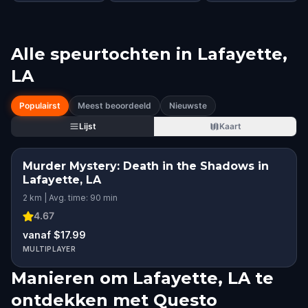
Alle speurtochten in
Lafayette,
LA
Populairst
Meest beoordeeld
Nieuwste
Lijst
Kaart
Murder Mystery: Death in the Shadows in
Lafayette, LA
2 km | Avg. time: 90 min
4.67
vanaf $17.99
MULTIPLAYER
Manieren om Lafayette, LA te
ontdekken met Questo