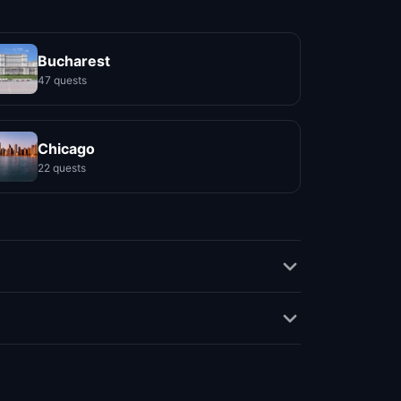
Bucharest
47 quests
Chicago
22 quests