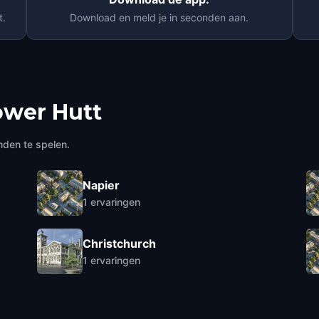
t.
Download en meld je in seconden aan.
ower Hutt
nden te spelen.
Napier
1
ervaringen
Christchurch
1
ervaringen