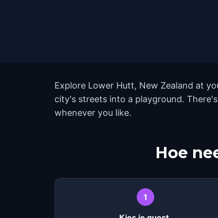
Explore Lower Hutt, New Zealand at you
city's streets into a playground. There
whenever you like.
Hoe nee
1
Kies je quest.