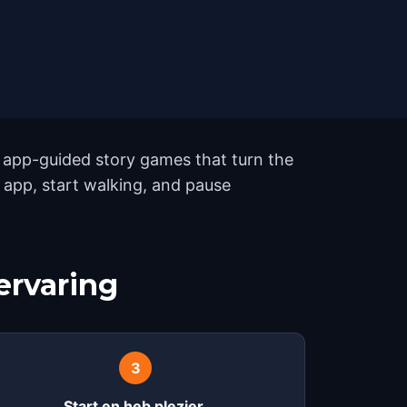
 app-guided story games that turn the
e app, start walking, and pause
ervaring
3
Start en heb plezier.