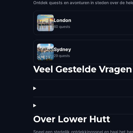
Ontdek quests en avonturen in steden over de hel
London
60 quests
Sydney
29 quests
Veel Gestelde Vragen
Over
Lower Hutt
Speel een stedelijk ontdekkingsspel en haal het bes